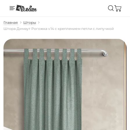
Главная
Шторы
Штора Димаут Рогожка v14 с креплением петли с липучкой