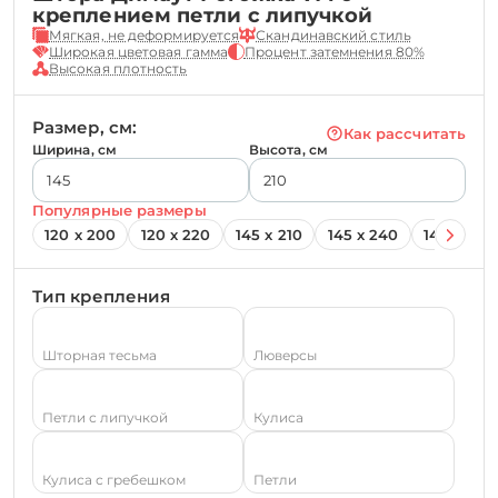
креплением петли с липучкой
Мягкая, не деформируется
Скандинавский стиль
Широкая цветовая гамма
Процент затемнения 80%
Высокая плотность
Размер, см:
Как рассчитать
Ширина, см
Высота, см
Популярные размеры
120 х 200
120 х 220
145 х 210
145 х 240
145 х 260
Тип крепления
Шторная тесьма
Люверсы
Петли с липучкой
Кулиса
Кулиса с гребешком
Петли