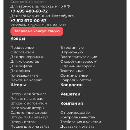
Смотреть на карте
Для звонков из Москвы и по РФ
+7 495 480-60-72
Для звонков из Санкт-Петербурга
+7 812 670-00-67
Работаем в будни с 10:00 до 17:00
Запрос на консультацию
Ковры
Придверные
В гостинную
С логотипом
В прихожую
Для примерочных
Влаговпитывающие
Для хоккеистов
С коротким ворсом
Для лифтов
С длинным ворсом
Для офиса
Текстильные
Грязезащитные
Оригинальные
Печать на коврах
Ковролин оптом
Шторы
Ковролин
Решетки
Шторы для бизнеса
Печать на шторах
Компания
Шторы с логотипом
Негорючие шторы
Однотонные шторы
О производстве
Шторы 100% блэкаут
Контроль качества
Шторы оптом
Требования к макетам
Пошив штор на заказ
Доставка и оплата