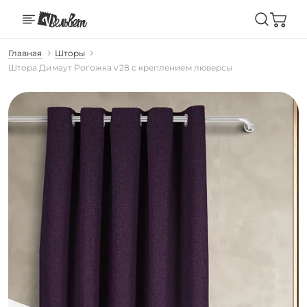
Главная
Шторы
Штора Димаут Рогожка v28 с креплением люверсы