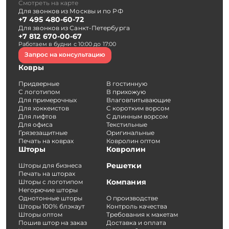
Смотреть на карте
Для звонков из Москвы и по РФ
+7 495 480-60-72
Для звонков из Санкт-Петербурга
+7 812 670-00-67
Работаем в будни с 10:00 до 17:00
Запрос на консультацию
Ковры
Придверные
В гостинную
С логотипом
В прихожую
Для примерочных
Влаговпитывающие
Для хоккеистов
С коротким ворсом
Для лифтов
С длинным ворсом
Для офиса
Текстильные
Грязезащитные
Оригинальные
Печать на коврах
Ковролин оптом
Шторы
Ковролин
Решетки
Шторы для бизнеса
Печать на шторах
Компания
Шторы с логотипом
Негорючие шторы
Однотонные шторы
О производстве
Шторы 100% блэкаут
Контроль качества
Шторы оптом
Требования к макетам
Пошив штор на заказ
Доставка и оплата