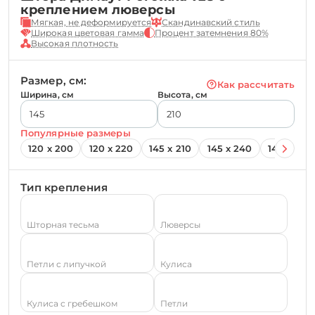
креплением люверсы
Мягкая, не деформируется
Скандинавский стиль
Широкая цветовая гамма
Процент затемнения 80%
Высокая плотность
Размер, см:
Как рассчитать
Ширина, см
Высота, см
Популярные размеры
120 х 200
120 х 220
145 х 210
145 х 240
145 х 260
Тип крепления
Шторная тесьма
Люверсы
Петли с липучкой
Кулиса
Кулиса с гребешком
Петли