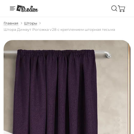
Главная
Шторы
Штора Димаут Рогожка v28 с креплением шторная тесьма