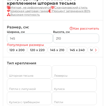
креплением шторная тесьма
Мягкая, не деформируется
Скандинавский стиль
Широкая цветовая гамма
Процент затемнения 80%
Высокая плотность
Размер, см:
Как рассчитать
Ширина, см
Высота, см
Популярные размеры
120 х 200
120 х 220
145 х 210
145 х 240
145 х 260
Тип крепления
Шторная тесьма
Люверсы
Петли с липучкой
Кулиса
Кулиса с гребешком
Петли