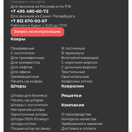
Смотреть на карте
Для звонков из Москвы и по РФ
+7 495 480-60-72
Для звонков из Санкт-Петербурга
+7 812 670-00-67
Работаем в будни с 10:00 до 17:00
Запрос на консультацию
Ковры
Придверные
В гостинную
С логотипом
В прихожую
Для примерочных
Влаговпитывающие
Для хоккеистов
С коротким ворсом
Для лифтов
С длинным ворсом
Для офиса
Текстильные
Грязезащитные
Оригинальные
Печать на коврах
Ковролин оптом
Шторы
Ковролин
Решетки
Шторы для бизнеса
Печать на шторах
Компания
Шторы с логотипом
Негорючие шторы
Однотонные шторы
О производстве
Шторы 100% блэкаут
Контроль качества
Шторы оптом
Требования к макетам
Пошив штор на заказ
Доставка и оплата