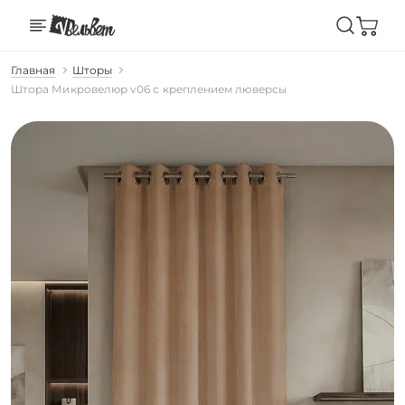
Главная
Шторы
Штора Микровелюр v06 с креплением люверсы