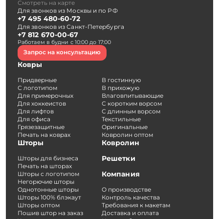
Смотреть на карте
Для звонков из Москвы и по РФ
+7 495 480-60-72
Для звонков из Санкт-Петербурга
+7 812 670-00-67
Работаем в будни с 10:00 до 17:00
Запрос на консультацию
Ковры
Придверные
В гостинную
С логотипом
В прихожую
Для примерочных
Влаговпитывающие
Для хоккеистов
С коротким ворсом
Для лифтов
С длинным ворсом
Для офиса
Текстильные
Грязезащитные
Оригинальные
Печать на коврах
Ковролин оптом
Шторы
Ковролин
Решетки
Шторы для бизнеса
Печать на шторах
Компания
Шторы с логотипом
Негорючие шторы
Однотонные шторы
О производстве
Шторы 100% блэкаут
Контроль качества
Шторы оптом
Требования к макетам
Пошив штор на заказ
Доставка и оплата