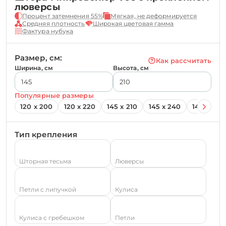
люверсы
Процент затемнения 55%
Мягкая, не деформируется
Средняя плотность
Широкая цветовая гамма
Фактура нубука
Размер, см:
Как рассчитать
Ширина, см
Высота, см
Популярные размеры
120 х 200
120 х 220
145 х 210
145 х 240
145 х 260
Тип крепления
Шторная тесьма
Люверсы
Петли с липучкой
Кулиса
Кулиса с гребешком
Петли