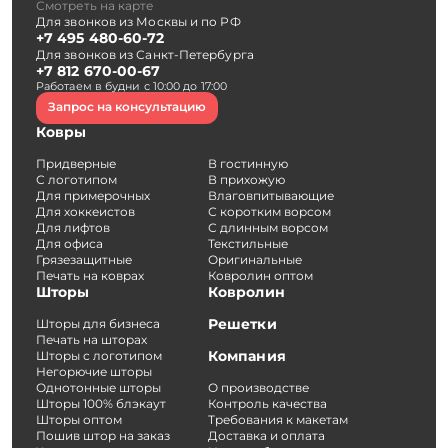
Смотреть на карте
Для звонков из Москвы и по РФ
+7 495 480-60-72
Для звонков из Санкт-Петербурга
+7 812 670-00-67
Работаем в будни с 10:00 до 17:00
Запрос на консультацию
Ковры
Придверные
В гостинную
С логотипом
В прихожую
Для примерочных
Влаговпитывающие
Для хоккеистов
С коротким ворсом
Для лифтов
С длинным ворсом
Для офиса
Текстильные
Грязезащитные
Оригинальные
Печать на коврах
Ковролин оптом
Шторы
Ковролин
Решетки
Шторы для бизнеса
Печать на шторах
Компания
Шторы с логотипом
Негорючие шторы
Однотонные шторы
О производстве
Шторы 100% блэкаут
Контроль качества
Шторы оптом
Требования к макетам
Пошив штор на заказ
Доставка и оплата