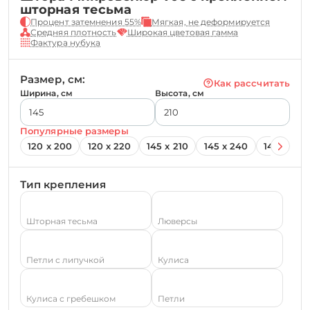
шторная тесьма
Процент затемнения 55%
Мягкая, не деформируется
Средняя плотность
Широкая цветовая гамма
Фактура нубука
Размер, см:
Как рассчитать
Ширина, см
Высота, см
Популярные размеры
120 х 200
120 х 220
145 х 210
145 х 240
145 х 260
Тип крепления
Шторная тесьма
Люверсы
Петли с липучкой
Кулиса
Кулиса с гребешком
Петли