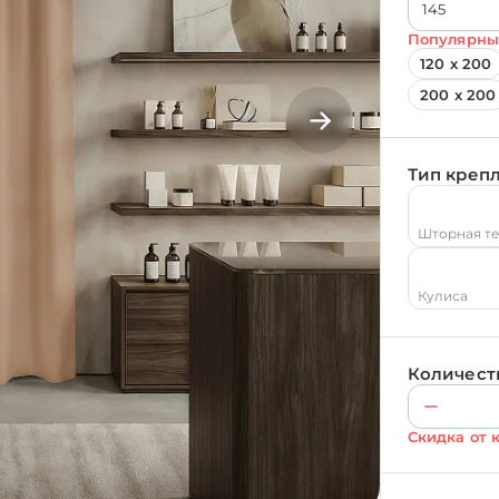
Популярны
120 х 200
200 х 200
Тип креп
Шторная т
Кулиса
Количест
Скидка от 