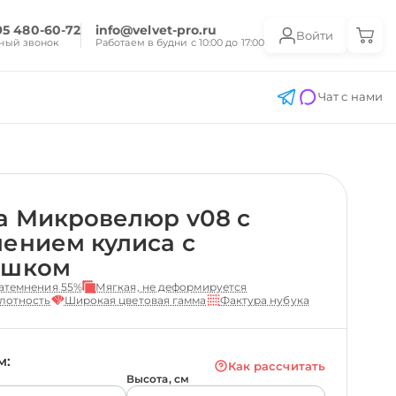
95 480-60-72
info@velvet-pro.ru
Войти
ный звонок
Работаем в будни с 10:00 до 17:00
Чат с нами
а Микровелюр v08 с
ением кулиса с
ешком
атемнения 55%
Мягкая, не деформируется
лотность
Широкая цветовая гамма
Фактура нубука
м:
Как рассчитать
Высота, см