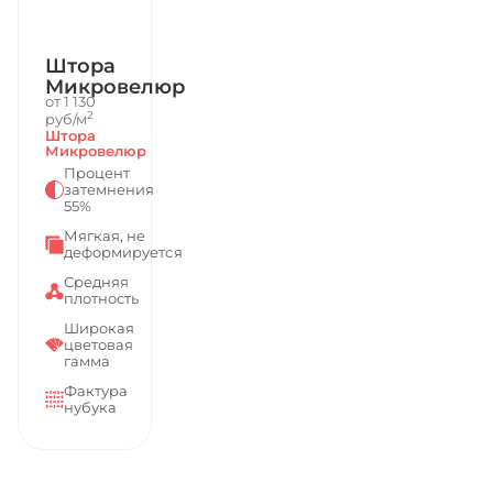
Штора
Микровелюр
от 1 130
2
руб/м
Штора
Микровелюр
Процент
затемнения
55%
Мягкая, не
деформируется
Средняя
плотность
Широкая
цветовая
гамма
Фактура
нубука