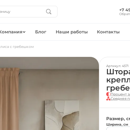
+7 4
Обрат
Компания
Блог
Наши работы
Контакты
лиса с гребешком
Артикул: 4571
Штор
крепл
греб
Процент з
Средняя п
Размер, с
Ширина, см