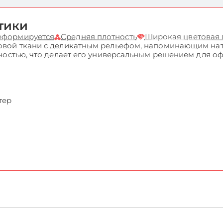
тики
деформируется
Средняя плотность
Широкая цветовая
вой ткани с деликатным рельефом, напоминающим нату
ностью, что делает его универсальным решением для о
тер