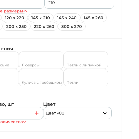
е размеры
120 х 220
145 х 210
145 х 240
145 х 260
200 х 250
220 х 260
300 х 270
ления
есьма
Люверсы
Петли с липучкой
Кулиса с гребешком
Петли
во, шт
Цвет
Цвет v08
количества