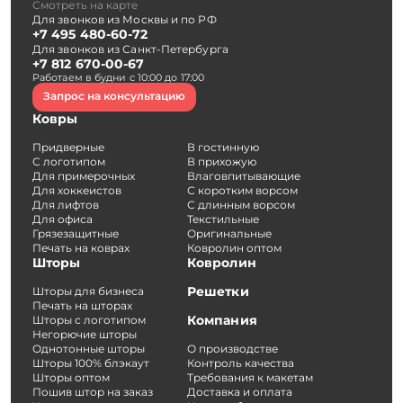
Смотреть на карте
Для звонков из Москвы и по РФ
+7 495 480-60-72
Для звонков из Санкт-Петербурга
+7 812 670-00-67
Работаем в будни с 10:00 до 17:00
Запрос на консультацию
Ковры
Придверные
В гостинную
С логотипом
В прихожую
Для примерочных
Влаговпитывающие
Для хоккеистов
С коротким ворсом
Для лифтов
С длинным ворсом
Для офиса
Текстильные
Грязезащитные
Оригинальные
Печать на коврах
Ковролин оптом
Шторы
Ковролин
Решетки
Шторы для бизнеса
Печать на шторах
Компания
Шторы с логотипом
Негорючие шторы
Однотонные шторы
О производстве
Шторы 100% блэкаут
Контроль качества
Шторы оптом
Требования к макетам
Пошив штор на заказ
Доставка и оплата