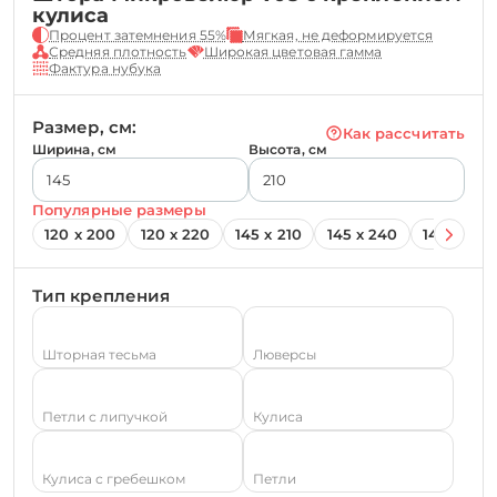
кулиса
Процент затемнения 55%
Мягкая, не деформируется
Средняя плотность
Широкая цветовая гамма
Фактура нубука
Размер, см:
Как рассчитать
Ширина, см
Высота, см
Популярные размеры
120 х 200
120 х 220
145 х 210
145 х 240
145 х 260
Тип крепления
Шторная тесьма
Люверсы
Петли с липучкой
Кулиса
Кулиса с гребешком
Петли