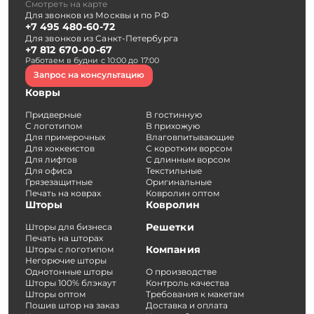
Смотреть на карте
Для звонков из Москвы и по РФ
+7 495 480-60-72
Для звонков из Санкт-Петербурга
+7 812 670-00-67
Работаем в будни с 10:00 до 17:00
Запрос на консультацию
Ковры
Придверные
В гостинную
С логотипом
В прихожую
Для примерочных
Влаговпитывающие
Для хоккеистов
С коротким ворсом
Для лифтов
С длинным ворсом
Для офиса
Текстильные
Грязезащитные
Оригинальные
Печать на коврах
Ковролин оптом
Шторы
Ковролин
Решетки
Шторы для бизнеса
Печать на шторах
Компания
Шторы с логотипом
Негорючие шторы
Однотонные шторы
О производстве
Шторы 100% блэкаут
Контроль качества
Шторы оптом
Требования к макетам
Пошив штор на заказ
Доставка и оплата