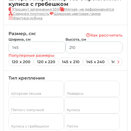
кулиса с гребешком
Процент затемнения 55%
Мягкая, не деформируется
Средняя плотность
Широкая цветовая гамма
Фактура нубука
Размер, см:
Как рассчитать
Ширина, см
Высота, см
Популярные размеры
120 х 200
120 х 220
145 х 210
145 х 240
145 х 260
Тип крепления
Шторная тесьма
Люверсы
Петли с липучкой
Кулиса
Кулиса с гребешком
Петли