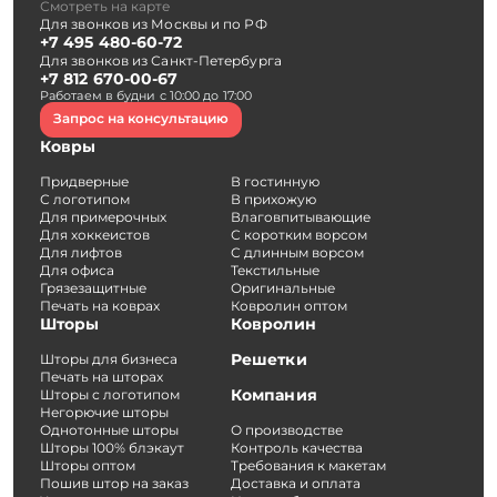
Смотреть на карте
Для звонков из Москвы и по РФ
+7 495 480-60-72
Для звонков из Санкт-Петербурга
+7 812 670-00-67
Работаем в будни с 10:00 до 17:00
Запрос на консультацию
Ковры
Придверные
В гостинную
С логотипом
В прихожую
Для примерочных
Влаговпитывающие
Для хоккеистов
С коротким ворсом
Для лифтов
С длинным ворсом
Для офиса
Текстильные
Грязезащитные
Оригинальные
Печать на коврах
Ковролин оптом
Шторы
Ковролин
Решетки
Шторы для бизнеса
Печать на шторах
Компания
Шторы с логотипом
Негорючие шторы
Однотонные шторы
О производстве
Шторы 100% блэкаут
Контроль качества
Шторы оптом
Требования к макетам
Пошив штор на заказ
Доставка и оплата