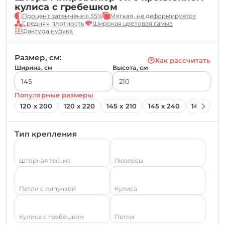
кулиса с гребешком
Процент затемнения 55%
Мягкая, не деформируется
Средняя плотность
Широкая цветовая гамма
Фактура нубука
Размер, см:
Как рассчитать
Ширина, см
Высота, см
Популярные размеры
120 х 200
120 х 220
145 х 210
145 х 240
145 х 260
Тип крепления
Шторная тесьма
Люверсы
Петли с липучкой
Кулиса
Кулиса с гребешком
Петли