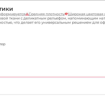
тики
деформируется
Средняя плотность
Широкая цветовая
вой ткани с деликатным рельефом, напоминающим нату
ностью, что делает его универсальным решением для о
тер