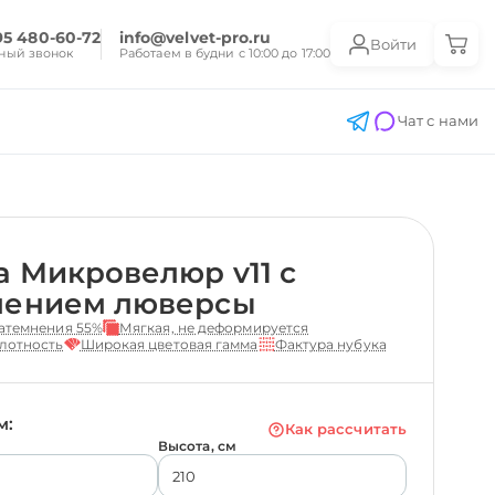
95 480-60-72
info@velvet-pro.ru
Войти
ный звонок
Работаем в будни с 10:00 до 17:00
Чат с нами
 Микровелюр v11 с
лением люверсы
атемнения 55%
Мягкая, не деформируется
лотность
Широкая цветовая гамма
Фактура нубука
м:
Как рассчитать
Высота, см