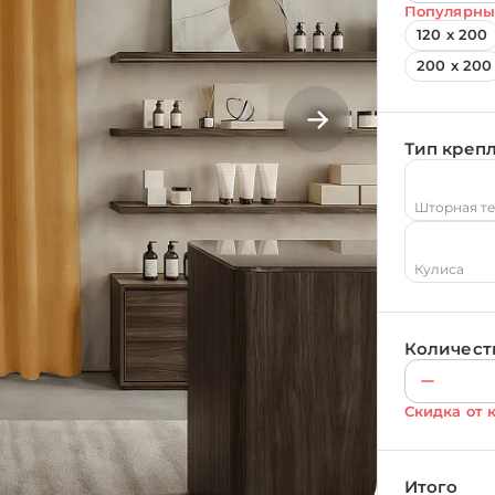
Популярны
120 х 200
200 х 200
Тип креп
Шторная т
Кулиса
Количест
Скидка от 
Итого