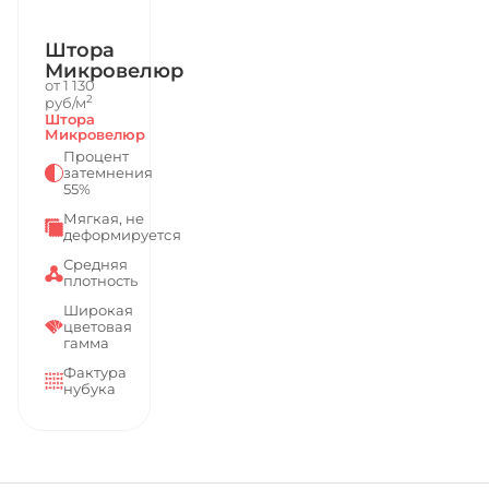
Штора
Микровелюр
от 1 130
2
руб/м
Штора
Микровелюр
Процент
затемнения
55%
Мягкая, не
деформируется
Средняя
плотность
Широкая
цветовая
гамма
Фактура
нубука