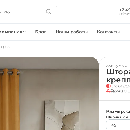
+7 4
Обрат
Компания
Блог
Наши работы
Контакты
версы
Артикул: 4571
Штора
креп
Процент з
Средняя п
Размер, с
Ширина, см