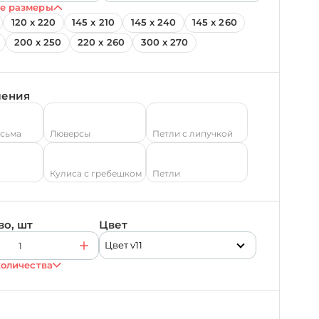
е размеры
120 х 220
145 х 210
145 х 240
145 х 260
200 х 250
220 х 260
300 х 270
ления
есьма
Люверсы
Петли с липучкой
Кулиса с гребешком
Петли
во, шт
Цвет
Цвет v11
количества