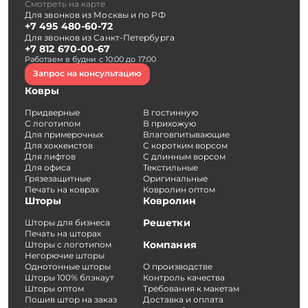
Смотреть на карте
Для звонков из Москвы и по РФ
+7 495 480-60-72
Для звонков из Санкт-Петербурга
+7 812 670-00-67
Работаем в будни с 10:00 до 17:00
Запрос на консультацию
Ковры
Придверные
В гостинную
С логотипом
В прихожую
Для примерочных
Влаговпитывающие
Для хоккеистов
С коротким ворсом
Для лифтов
С длинным ворсом
Для офиса
Текстильные
Грязезащитные
Оригинальные
Печать на коврах
Ковролин оптом
Шторы
Ковролин
Решетки
Шторы для бизнеса
Печать на шторах
Компания
Шторы с логотипом
Негорючие шторы
Однотонные шторы
О производстве
Шторы 100% блэкаут
Контроль качества
Шторы оптом
Требования к макетам
Пошив штор на заказ
Доставка и оплата