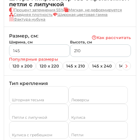
петли с липучкой
Процент затемнения 55%
Мягкая, не деформируется
Средняя плотность
Широкая цветовая гамма
Фактура нубука
Размер, см:
Как рассчитать
Ширина, см
Высота, см
Популярные размеры
120 х 200
120 х 220
145 х 210
145 х 240
145 х 260
Тип крепления
Шторная тесьма
Люверсы
Петли с липучкой
Кулиса
Кулиса с гребешком
Петли