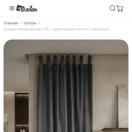
Главная
Шторы
Штора Микровелюр v33 с креплением петли с липучкой