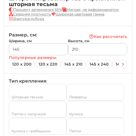
шторная тесьма
Процент затемнения 55%
Мягкая, не деформируется
Средняя плотность
Широкая цветовая гамма
Фактура нубука
Размер, см:
Как рассчитать
Ширина, см
Высота, см
Популярные размеры
120 х 200
120 х 220
145 х 210
145 х 240
145 х 260
Тип крепления
Шторная тесьма
Люверсы
Петли с липучкой
Кулиса
Кулиса с гребешком
Петли