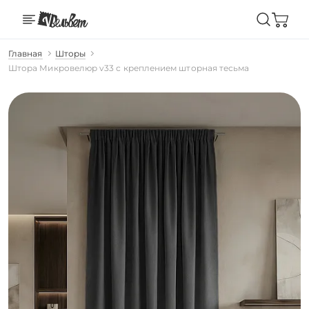
Главная
Шторы
Штора Микровелюр v33 с креплением шторная тесьма