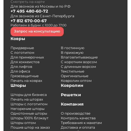
Смотреть на карте
Для звонков из Москвы и по РФ
+7 495 480-60-72
Для звонков из Санкт-Петербурга
+7 812 670-00-67
Работаем в будни с 10:00 до 17:00
Запрос на консультацию
Ковры
Придверные
В гостинную
С логотипом
В прихожую
Для примерочных
Влаговпитывающие
Для хоккеистов
С коротким ворсом
Для лифтов
С длинным ворсом
Для офиса
Текстильные
Грязезащитные
Оригинальные
Печать на коврах
Ковролин оптом
Шторы
Ковролин
Решетки
Шторы для бизнеса
Печать на шторах
Компания
Шторы с логотипом
Негорючие шторы
Однотонные шторы
О производстве
Шторы 100% блэкаут
Контроль качества
Шторы оптом
Требования к макетам
Пошив штор на заказ
Доставка и оплата