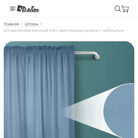
Главная
Шторы
Штора Велюр матовый v19 с креплением кулиса с гребешком