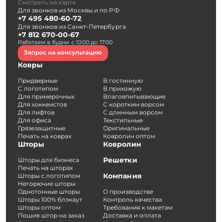
Смотреть на карте
Для звонков из Москвы и по РФ
+7 495 480-60-72
Для звонков из Санкт-Петербурга
+7 812 670-00-67
Работаем в будни с 10:00 до 17:00
Запрос на консультацию
Ковры
Придверные
В гостинную
С логотипом
В прихожую
Для примерочных
Влаговпитывающие
Для хоккеистов
С коротким ворсом
Для лифтов
С длинным ворсом
Для офиса
Текстильные
Грязезащитные
Оригинальные
Печать на коврах
Ковролин оптом
Шторы
Ковролин
Решетки
Шторы для бизнеса
Печать на шторах
Компания
Шторы с логотипом
Негорючие шторы
Однотонные шторы
О производстве
Шторы 100% блэкаут
Контроль качества
Шторы оптом
Требования к макетам
Пошив штор на заказ
Доставка и оплата