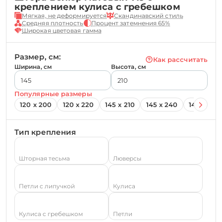
креплением кулиса с гребешком
Мягкая, не деформируется
Скандинавский стиль
Средняя плотность
Процент затемнения 65%
Широкая цветовая гамма
Размер, см:
Как рассчитать
Ширина, см
Высота, см
Популярные размеры
120 х 200
120 х 220
145 х 210
145 х 240
145 х 260
Тип крепления
Шторная тесьма
Люверсы
Петли с липучкой
Кулиса
Кулиса с гребешком
Петли