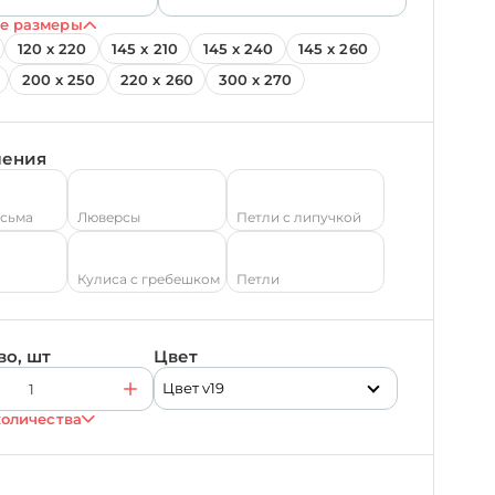
е размеры
120 х 220
145 х 210
145 х 240
145 х 260
200 х 250
220 х 260
300 х 270
ления
есьма
Люверсы
Петли с липучкой
Кулиса с гребешком
Петли
во, шт
Цвет
Цвет v19
количества