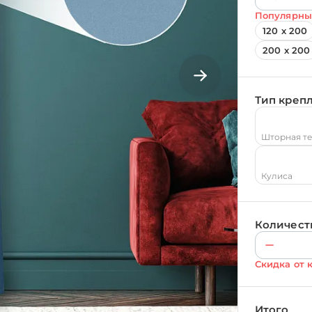
Популярны
120 х 200
200 х 200
Тип креп
Шторная т
Кулиса
Количест
Скидка от 
Итого