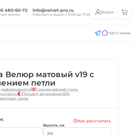
95 480-60-72
info@velvet-pro.ru
Войти
ный звонок
Работаем в будни с 10:00 до 17:00
Чат с нами
 Велюр матовый v19 с
лением петли
е деформируется
Скандинавский стиль
лотность
Процент затемнения 65%
ветовая гамма
м:
Как рассчитать
Высота, см