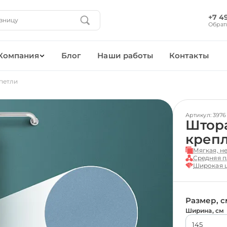
+7 4
Обрат
Компания
Блог
Наши работы
Контакты
петли
Артикул: 3976
Штора
креп
Мягкая, н
Средняя п
Широкая ц
Размер, с
Ширина, см