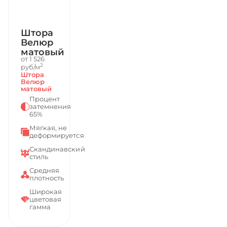
Штора
Велюр
матовый
от 1 526
2
руб/м
Штора
Велюр
матовый
Процент
затемнения
65%
Мягкая, не
деформируется
Скандинавский
стиль
Средняя
плотность
Широкая
цветовая
гамма