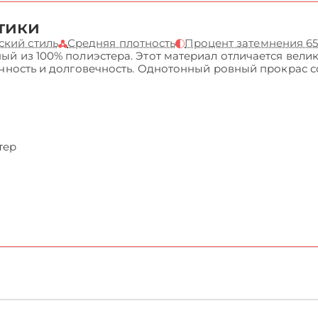
тики
ский стиль
Средняя плотность
Процент затемнения 6
ый из 100% полиэстера. Этот материал отличается вели
очность и долговечность. Однотонный ровный прокрас 
тер