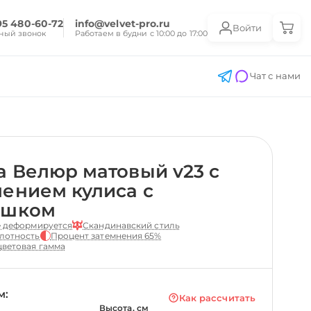
95 480-60-72
info@velvet-pro.ru
Войти
ный звонок
Работаем в будни с 10:00 до 17:00
Чат с нами
 Велюр матовый v23 с
ением кулиса с
ешком
е деформируется
Скандинавский стиль
лотность
Процент затемнения 65%
ветовая гамма
м:
Как рассчитать
Высота, см