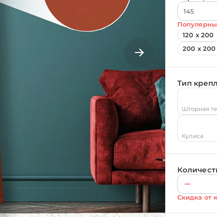
Популярны
120 х 200
200 х 200
Тип креп
Шторная т
Кулиса
Количест
Скидка от 