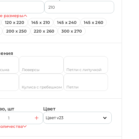
е размеры
120 х 220
145 х 210
145 х 240
145 х 260
200 х 250
220 х 260
300 х 270
ления
есьма
Люверсы
Петли с липучкой
Кулиса с гребешком
Петли
во, шт
Цвет
Цвет v23
количества