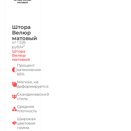
Штора
Велюр
матовый
от 1 526
2
руб/м
Штора
Велюр
матовый
Процент
затемнения
65%
Мягкая, не
деформируется
Скандинавский
стиль
Средняя
плотность
Широкая
цветовая
гамма