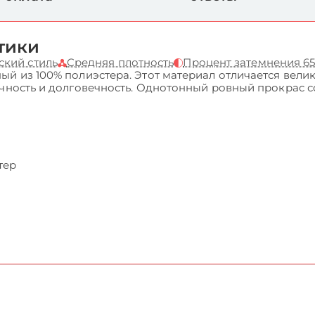
тики
ский стиль
Средняя плотность
Процент затемнения 6
ый из 100% полиэстера. Этот материал отличается вели
очность и долговечность. Однотонный ровный прокрас 
тер