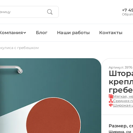
+7 4
Обрат
Компания
Блог
Наши работы
Контакты
 кулиса с гребешком
Артикул: 3976
Штора
крепл
греб
Мягкая, н
Средняя п
Широкая ц
Размер, с
Ширина, см