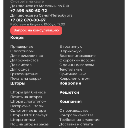
Смотреть на карте
Для звонков из Москвы и по РФ
+7 495 480-60-72
Для звонков из Санкт-Петербурга
+7 812 670-00-67
Работаем в будни с 10:00 до 17:00
Запрос на консультацию
Ковры
Придверные
В гостинную
С логотипом
В прихожую
Для примерочных
Влаговпитывающие
Для хоккеистов
С коротким ворсом
Для лифтов
С длинным ворсом
Для офиса
Текстильные
Грязезащитные
Оригинальные
Печать на коврах
Ковролин оптом
Шторы
Ковролин
Решетки
Шторы для бизнеса
Печать на шторах
Компания
Шторы с логотипом
Негорючие шторы
Однотонные шторы
О производстве
Шторы 100% блэкаут
Контроль качества
Шторы оптом
Требования к макетам
Пошив штор на заказ
Доставка и оплата