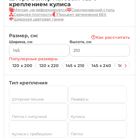
креплением кулиса
Мягкая, не деформируется
Скандинавский стиль
Средняя плотность
Процент затемнения 65%
Широкая цветовая гамма
Размер, см:
Как рассчитать
Ширина, см
Высота, см
Популярные размеры
120 х 200
120 х 220
145 х 210
145 х 240
145 х 260
Тип крепления
Шторная тесьма
Люверсы
Петли с липучкой
Кулиса
Кулиса с гребешком
Петли