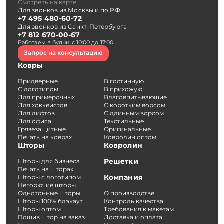
Смотреть на карте
Для звонков из Москвы и по РФ
+7 495 480-60-72
Для звонков из Санкт-Петербурга
+7 812 670-00-67
Работаем в будни с 10:00 до 17:00
Запрос на консультацию
Ковры
Придверные
В гостинную
С логотипом
В прихожую
Для примерочных
Влаговпитывающие
Для хоккеистов
С коротким ворсом
Для лифтов
С длинным ворсом
Для офиса
Текстильные
Грязезащитные
Оригинальные
Печать на коврах
Ковролин оптом
Шторы
Ковролин
Решетки
Шторы для бизнеса
Печать на шторах
Компания
Шторы с логотипом
Негорючие шторы
Однотонные шторы
О производстве
Шторы 100% блэкаут
Контроль качества
Шторы оптом
Требования к макетам
Пошив штор на заказ
Доставка и оплата