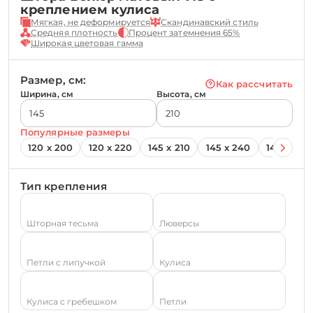
креплением кулиса
Мягкая, не деформируется
Скандинавский стиль
Средняя плотность
Процент затемнения 65%
Широкая цветовая гамма
Размер, см:
Как рассчитать
Ширина, см
Высота, см
Популярные размеры
120 х 200
120 х 220
145 х 210
145 х 240
145 х 260
Тип крепления
Шторная тесьма
Люверсы
Петли с липучкой
Кулиса
Кулиса с гребешком
Петли