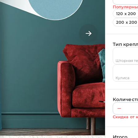
Популярны
120 х 200
200 х 200
Тип креп
Шторная т
Кулиса
Количест
Скидка от 
Итого