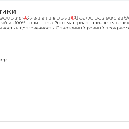
тики
ский стиль
Средняя плотность
Процент затемнения 6
ый из 100% полиэстера. Этот материал отличается вели
очность и долговечность. Однотонный ровный прокрас 
тер