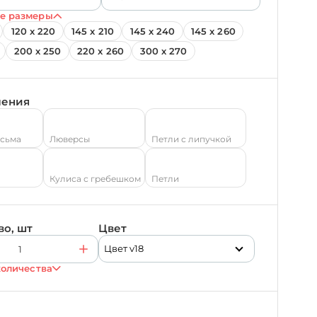
е размеры
120 х 220
145 х 210
145 х 240
145 х 260
200 х 250
220 х 260
300 х 270
ления
есьма
Люверсы
Петли с липучкой
Кулиса с гребешком
Петли
во, шт
Цвет
Цвет v18
количества