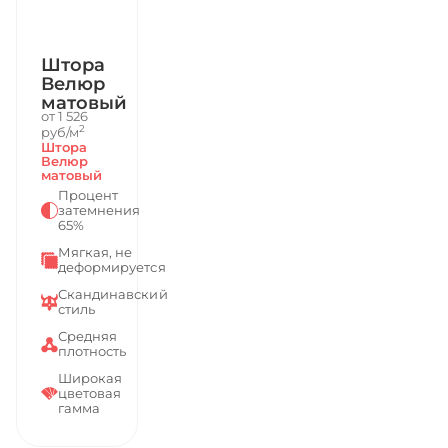
Штора
Велюр
матовый
от 1 526
2
руб/м
Штора
Велюр
матовый
Процент
затемнения
65%
Мягкая, не
деформируется
Скандинавский
стиль
Средняя
плотность
Широкая
цветовая
гамма