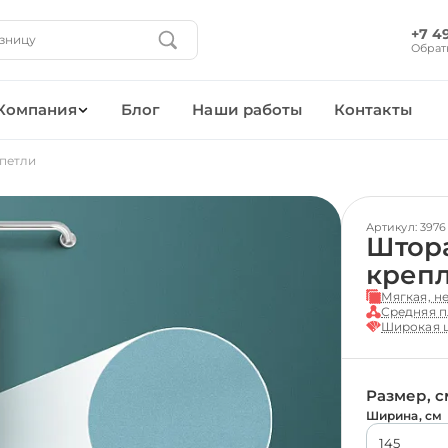
+7 4
Обрат
Компания
Блог
Наши работы
Контакты
 петли
Артикул: 3976
Штора
креп
Мягкая, н
Средняя п
Широкая ц
Размер, с
Ширина, см