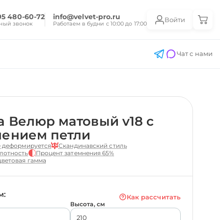
95 480-60-72
info@velvet-pro.ru
Войти
ный звонок
Работаем в будни с 10:00 до 17:00
Чат с нами
 Велюр матовый v18 с
лением петли
е деформируется
Скандинавский стиль
лотность
Процент затемнения 65%
ветовая гамма
м:
Как рассчитать
Высота, см