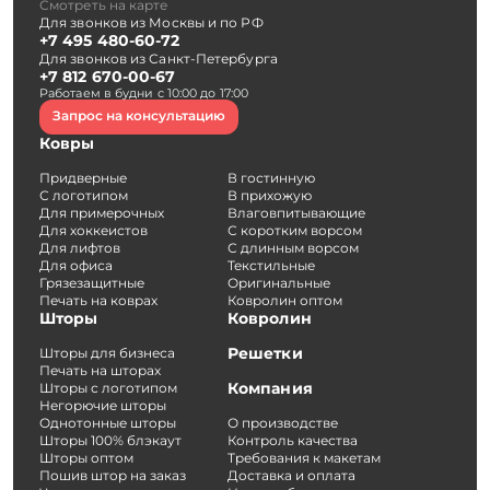
Смотреть на карте
Для звонков из Москвы и по РФ
+7 495 480-60-72
Для звонков из Санкт-Петербурга
+7 812 670-00-67
Работаем в будни с 10:00 до 17:00
Запрос на консультацию
Ковры
Придверные
В гостинную
С логотипом
В прихожую
Для примерочных
Влаговпитывающие
Для хоккеистов
С коротким ворсом
Для лифтов
С длинным ворсом
Для офиса
Текстильные
Грязезащитные
Оригинальные
Печать на коврах
Ковролин оптом
Шторы
Ковролин
Решетки
Шторы для бизнеса
Печать на шторах
Компания
Шторы с логотипом
Негорючие шторы
Однотонные шторы
О производстве
Шторы 100% блэкаут
Контроль качества
Шторы оптом
Требования к макетам
Пошив штор на заказ
Доставка и оплата