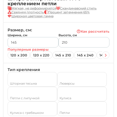
креплением петли
Мягкая, не деформируется
Скандинавский стиль
Средняя плотность
Процент затемнения 65%
Широкая цветовая гамма
Размер, см:
Как рассчитать
Ширина, см
Высота, см
Популярные размеры
120 х 200
120 х 220
145 х 210
145 х 240
145 х 260
Тип крепления
Шторная тесьма
Люверсы
Петли с липучкой
Кулиса
Кулиса с гребешком
Петли