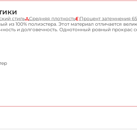
тики
ский стиль
Средняя плотность
Процент затемнения 6
ый из 100% полиэстера. Этот материал отличается вели
очность и долговечность. Однотонный ровный прокрас 
тер