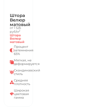
Штора
Велюр
матовый
от 1 526
2
руб/м
Штора
Велюр
матовый
Процент
затемнения
65%
Мягкая, не
деформируется
Скандинавский
стиль
Средняя
плотность
Широкая
цветовая
гамма