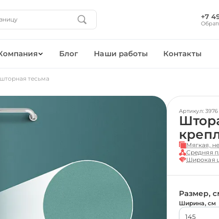
+7 4
Обрат
Компания
Блог
Наши работы
Контакты
 шторная тесьма
Артикул: 3976
Штора
креп
Мягкая, н
Средняя п
Широкая ц
Размер, с
Ширина, см