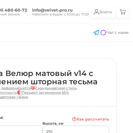
95 480-60-72
info@velvet-pro.ru
Войти
ный звонок
Работаем в будни с 10:00 до 17:00
Чат с нами
 Велюр матовый v14 с
лением шторная тесьма
е деформируется
Скандинавский стиль
лотность
Процент затемнения 65%
ветовая гамма
м:
Как рассчитать
Высота, см