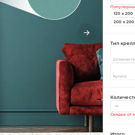
Популярны
120 х 200
200 х 200
Тип креп
Шторная т
Кулиса
Количест
Скидка от 
Итого