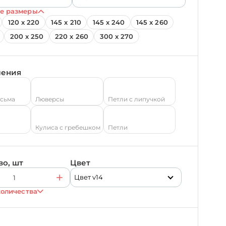
е размеры
120 х 220
145 х 210
145 х 240
145 х 260
200 х 250
220 х 260
300 х 270
ления
есьма
Люверсы
Петли с липучкой
Кулиса с гребешком
Петли
во, шт
Цвет
Цвет v14
количества