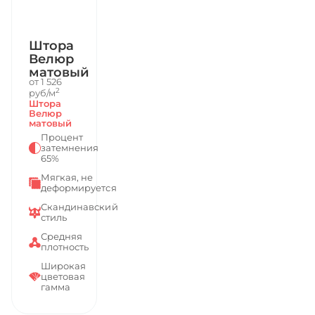
Штора
Велюр
матовый
от 1 526
2
руб/м
Штора
Велюр
матовый
Процент
затемнения
65%
Мягкая, не
деформируется
Скандинавский
стиль
Средняя
плотность
Широкая
цветовая
гамма