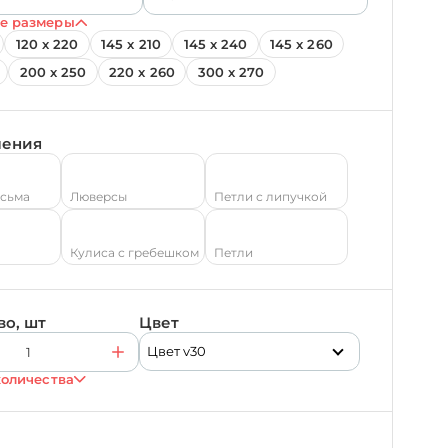
е размеры
120 х 220
145 х 210
145 х 240
145 х 260
200 х 250
220 х 260
300 х 270
ления
есьма
Люверсы
Петли с липучкой
Кулиса с гребешком
Петли
во, шт
Цвет
Цвет v30
количества