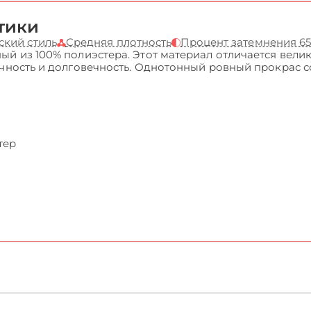
тики
ский стиль
Средняя плотность
Процент затемнения 6
ый из 100% полиэстера. Этот материал отличается вели
очность и долговечность. Однотонный ровный прокрас 
тер