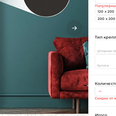
Популярны
120 х 200
200 х 200
Тип креп
Шторная т
Кулиса
Количест
Скидка от 
Итого