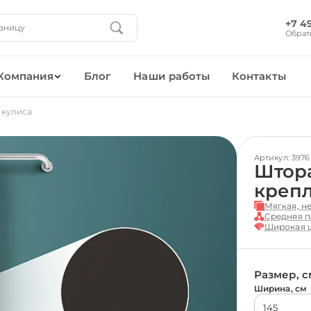
+7 4
Обрат
Компания
Блог
Наши работы
Контакты
 кулиса
Артикул: 3976
Штора
креп
Мягкая, н
Средняя п
Широкая ц
Размер, с
Ширина, см