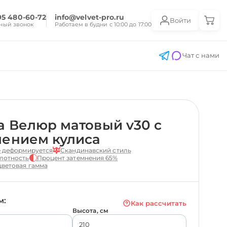
95 480-60-72
info@velvet-pro.ru
Войти
ный звонок
Работаем в будни с 10:00 до 17:00
Чат с нами
 Велюр матовый v30 с
лением кулиса
е деформируется
Скандинавский стиль
лотность
Процент затемнения 65%
ветовая гамма
м:
Как рассчитать
Высота, см