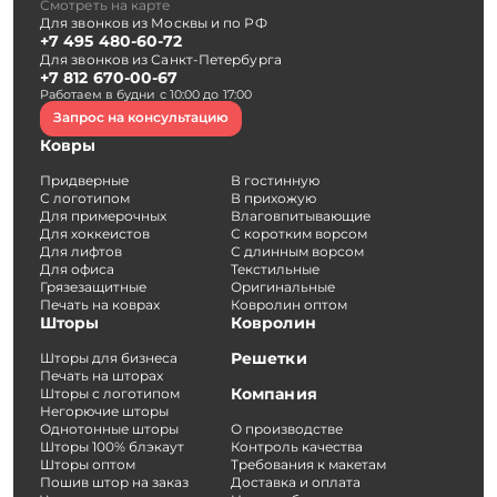
Смотреть на карте
Для звонков из Москвы и по РФ
+7 495 480-60-72
Для звонков из Санкт-Петербурга
+7 812 670-00-67
Работаем в будни с 10:00 до 17:00
Запрос на консультацию
Ковры
Придверные
В гостинную
С логотипом
В прихожую
Для примерочных
Влаговпитывающие
Для хоккеистов
С коротким ворсом
Для лифтов
С длинным ворсом
Для офиса
Текстильные
Грязезащитные
Оригинальные
Печать на коврах
Ковролин оптом
Шторы
Ковролин
Решетки
Шторы для бизнеса
Печать на шторах
Компания
Шторы с логотипом
Негорючие шторы
Однотонные шторы
О производстве
Шторы 100% блэкаут
Контроль качества
Шторы оптом
Требования к макетам
Пошив штор на заказ
Доставка и оплата