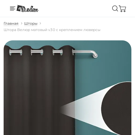
Главная
Шторы
Штора Велюр матовый v30 с креплением люверсы