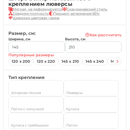
креплением люверсы
Мягкая, не деформируется
Скандинавский стиль
Средняя плотность
Процент затемнения 65%
Широкая цветовая гамма
Размер, см:
Как рассчитать
Ширина, см
Высота, см
Популярные размеры
120 х 200
120 х 220
145 х 210
145 х 240
145 х 260
Тип крепления
Шторная тесьма
Люверсы
Петли с липучкой
Кулиса
Кулиса с гребешком
Петли