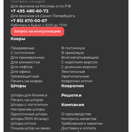
Смотреть на карте
Для звонков из Москвы и по РФ
+7 495 480-60-72
Для звонков из Санкт-Петербурга
+7 812 670-00-67
Работаем в будни с 10:00 до 17:00
Запрос на консультацию
Ковры
Придверные
В гостинную
С логотипом
В прихожую
Для примерочных
Влаговпитывающие
Для хоккеистов
С коротким ворсом
Для лифтов
С длинным ворсом
Для офиса
Текстильные
Грязезащитные
Оригинальные
Печать на коврах
Ковролин оптом
Шторы
Ковролин
Решетки
Шторы для бизнеса
Печать на шторах
Компания
Шторы с логотипом
Негорючие шторы
Однотонные шторы
О производстве
Шторы 100% блэкаут
Контроль качества
Шторы оптом
Требования к макетам
Пошив штор на заказ
Доставка и оплата