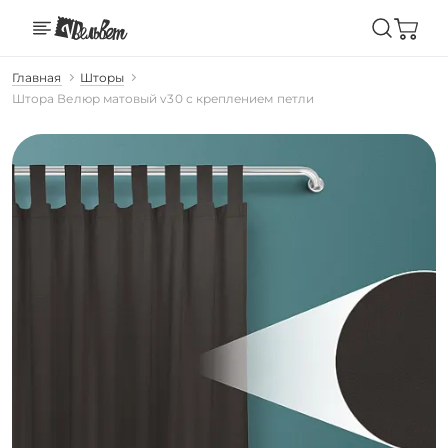
Главная
Шторы
Штора Велюр матовый v30 с креплением петли