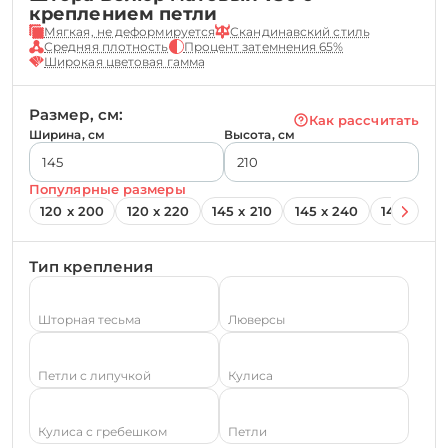
креплением петли
Мягкая, не деформируется
Скандинавский стиль
Средняя плотность
Процент затемнения 65%
Широкая цветовая гамма
Размер, см:
Как рассчитать
Ширина, см
Высота, см
Популярные размеры
120 х 200
120 х 220
145 х 210
145 х 240
145 х 260
Тип крепления
Шторная тесьма
Люверсы
Петли с липучкой
Кулиса
Кулиса с гребешком
Петли