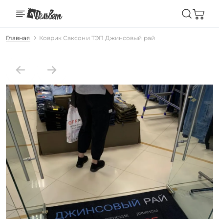
Главная
Коврик Саксони ТЭП Джинсовый рай