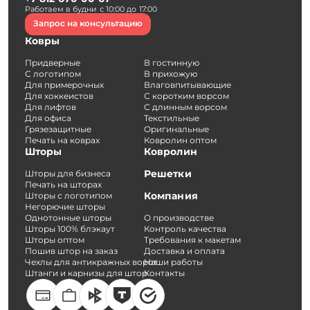
Работаем в будни с 10:00 до 17:00
Запрос на консультацию
Ковры
Придверные
В гостинную
С логотипом
В прихожую
Для примерочных
Влаговпитывающие
Для хоккеистов
С коротким ворсом
Для лифтов
С длинным ворсом
Для офиса
Текстильные
Грязезащитные
Оригинальные
Печать на коврах
Ковролин оптом
Шторы
Ковролин
Решетки
Шторы для бизнеса
Печать на шторах
Компания
Шторы с логотипом
Негорючие шторы
Однотонные шторы
О производстве
Шторы 100% блэкаут
Контроль качества
Шторы оптом
Требования к макетам
Пошив штор на заказ
Доставка и оплата
Чехлы для антикражных ворот
Наши работы
Штанги и карнизы для штор
Контакты