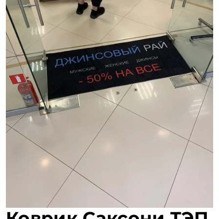
Коврик Саксони ТЭП