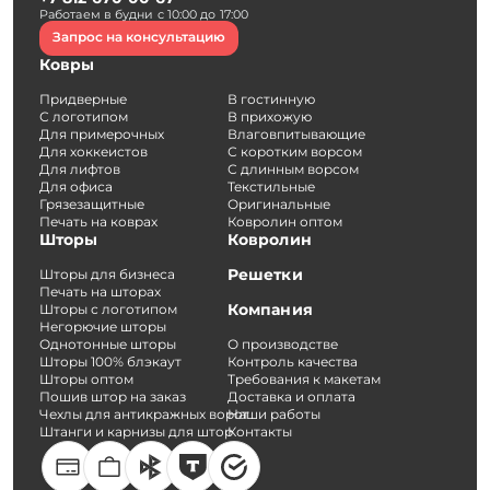
Работаем в будни с 10:00 до 17:00
Запрос на консультацию
Ковры
Придверные
В гостинную
С логотипом
В прихожую
Для примерочных
Влаговпитывающие
Для хоккеистов
С коротким ворсом
Для лифтов
С длинным ворсом
Для офиса
Текстильные
Грязезащитные
Оригинальные
Печать на коврах
Ковролин оптом
Шторы
Ковролин
Решетки
Шторы для бизнеса
Печать на шторах
Компания
Шторы с логотипом
Негорючие шторы
Однотонные шторы
О производстве
Шторы 100% блэкаут
Контроль качества
Шторы оптом
Требования к макетам
Пошив штор на заказ
Доставка и оплата
Чехлы для антикражных ворот
Наши работы
Штанги и карнизы для штор
Контакты