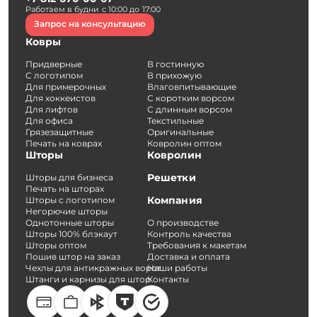
Работаем в будни с 10:00 до 17:00
Запрос на консультацию
Ковры
Придверные
В гостинную
С логотипом
В прихожую
Для примерочных
Влаговпитывающие
Для хоккеистов
С коротким ворсом
Для лифтов
С длинным ворсом
Для офиса
Текстильные
Грязезащитные
Оригинальные
Печать на коврах
Ковролин оптом
Шторы
Ковролин
Решетки
Шторы для бизнеса
Печать на шторах
Компания
Шторы с логотипом
Негорючие шторы
Однотонные шторы
О производстве
Шторы 100% блэкаут
Контроль качества
Шторы оптом
Требования к макетам
Пошив штор на заказ
Доставка и оплата
Чехлы для антикражных ворот
Наши работы
Штанги и карнизы для штор
Контакты