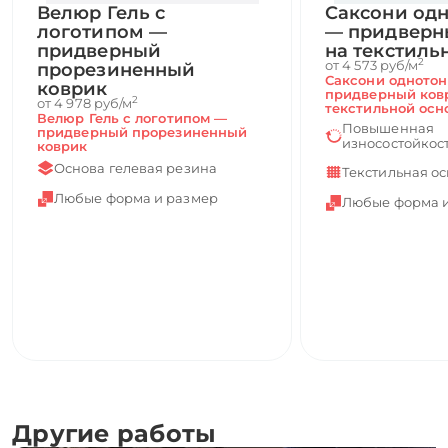
Велюр Гель с
Саксони од
логотипом —
— придверн
придверный
на текстиль
2
от 4 573 руб/м
прорезиненный
Саксони одното
коврик
придверный ков
2
от 4 978 руб/м
текстильной осн
Велюр Гель с логотипом —
Повышенная
придверный прорезиненный
износостойкос
коврик
Основа гелевая резина
Текстильная о
Любые форма и размер
Любые форма 
Другие работы