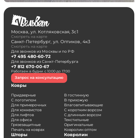
Москва
,
ул. Котляковская, 3с1
Смотреть на карте
Санкт-Петербург
,
ул. Оптиков, 4к3
Смотреть на карте
Для звонков из Москвы и по РФ
+7 495 480-60-72
Для звонков из Санкт-Петербурга
+7 812 670-00-67
Работаем в будни с 10:00 до 17:00
Запрос на консультацию
Ковры
Придверные
В гостинную
С логотипом
В прихожую
Для примерочных
Влаговпитывающие
Для хоккеистов
С коротким ворсом
Для лифтов
С длинным ворсом
Для офиса
Текстильные
Грязезащитные
Оригинальные
Печать на коврах
Ковролин оптом
Шторы
Ковролин